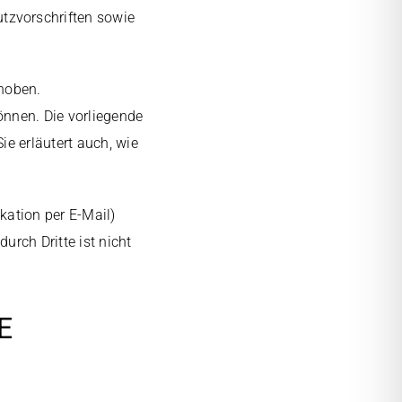
tzvorschriften sowie
hoben.
önnen. Die vorliegende
ie erläutert auch, wie
kation per E-Mail)
urch Dritte ist nicht
E