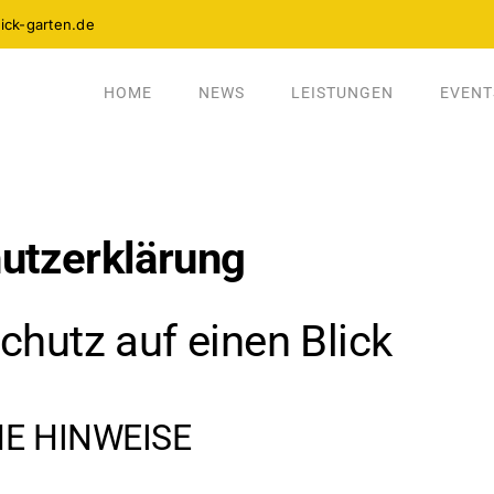
ick-garten.de
HOME
NEWS
LEISTUNGEN
EVENT
utz­erklärung
chutz auf einen Blick
E HINWEISE