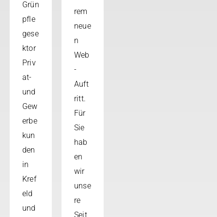
Grün
rem
pfle
neue
gese
n
ktor
Web
Priv
-
at-
Auft
und
ritt.
Gew
Für
erbe
Sie
kun
hab
den
en
in
wir
Kref
unse
eld
re
und
Seit