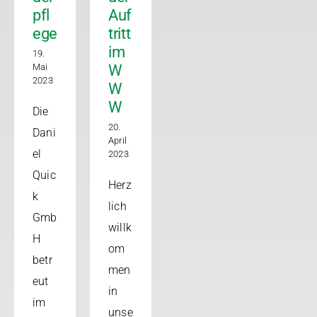
pfl
Auf
ege
tritt
im
19.
Mai
W
2023
W
W
Die
20.
Dani
April
el
2023
Quic
Herz
k
lich
Gmb
willk
H
om
betr
men
eut
in
im
unse