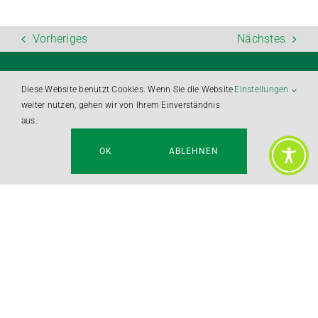
Vorheriges
Nächstes
Wir freuen uns auf Sie!
Diese Website benutzt Cookies. Wenn Sie die Website
Einstellungen
weiter nutzen, gehen wir von Ihrem Einverständnis
aus.
Vorname
Nachname
OK
ABLEHNEN
E-Mail
Telefon
Ihre Nachricht an uns