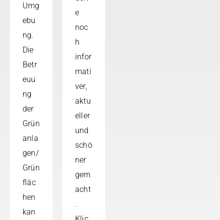
Umg
e
ebu
noc
ng.
h
Die
infor
Betr
mati
euu
ver,
ng
aktu
der
eller
Grün
und
anla
schö
gen/
ner
Grün
gem
fläc
acht
hen
.
kan
Klic